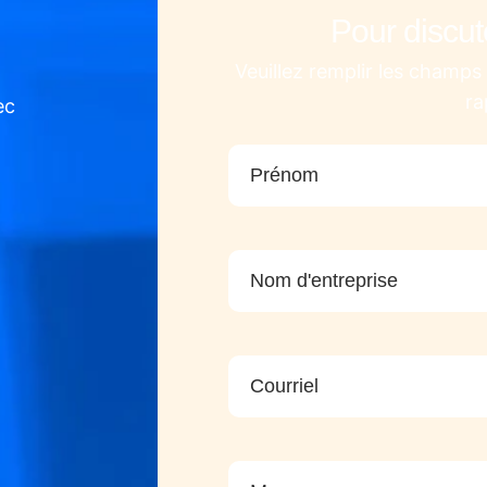
Pour discut
Veuillez remplir les champ
ra
ec